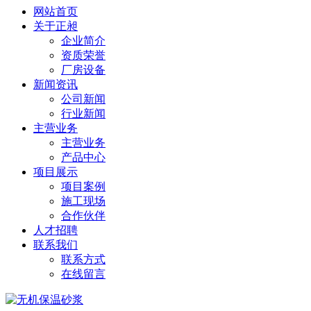
网站首页
关于正昶
企业简介
资质荣誉
厂房设备
新闻资讯
公司新闻
行业新闻
主营业务
主营业务
产品中心
项目展示
项目案例
施工现场
合作伙伴
人才招聘
联系我们
联系方式
在线留言